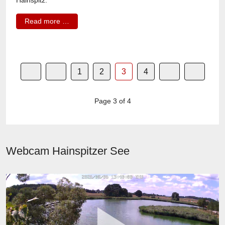
Hainspitz.
Read more …
1
2
3
4
Page 3 of 4
Webcam Hainspitzer See